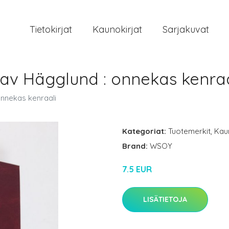
Tietokirjat
Kaunokirjat
Sarjakuvat
tav Hägglund : onnekas kenraa
onnekas kenraali
Kategoriat:
Tuotemerkit
,
Kau
Brand:
WSOY
7.5 EUR
LISÄTIETOJA