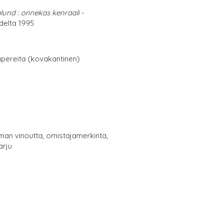
lund : onnekas kenraali
-
delta 1995
papereita (kovakantinen)
man vinoutta, omistajamerkintä,
arju