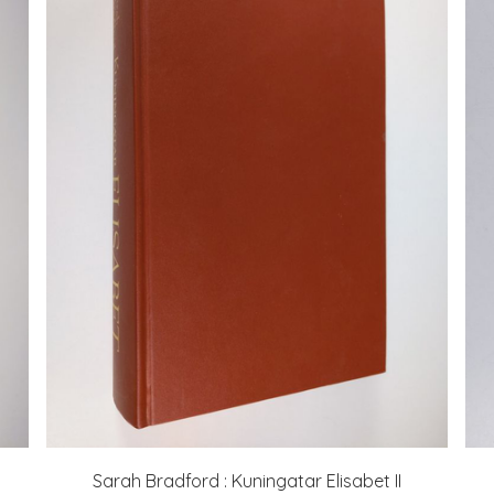
Sarah Bradford : Kuningatar Elisabet II