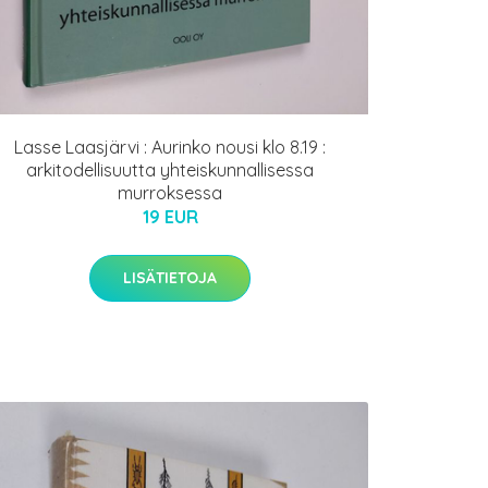
Lasse Laasjärvi : Aurinko nousi klo 8.19 :
arkitodellisuutta yhteiskunnallisessa
murroksessa
19 EUR
LISÄTIETOJA