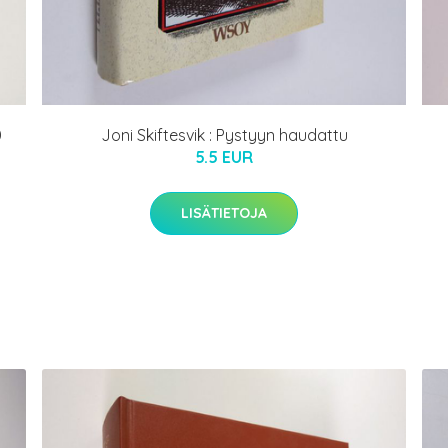
0
Joni Skiftesvik : Pystyyn haudattu
5.5 EUR
LISÄTIETOJA