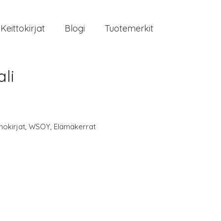
Keittokirjat
Blogi
Tuotemerkit
li
nokirjat
,
WSOY
,
Elämäkerrat