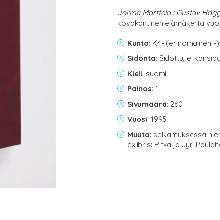
Jorma Marttala : Gustav Hägg
kovakantinen elämäkerta vuo
Kunto
: K4- (erinomainen -)
Sidonta
: Sidottu, ei kansi
Kieli
: suomi
Painos
: 1
Sivumäärä
: 260
Vuosi
: 1995
Muuta
: selkämyksessä hie
exlibris: Ritva ja Jyri Paulah