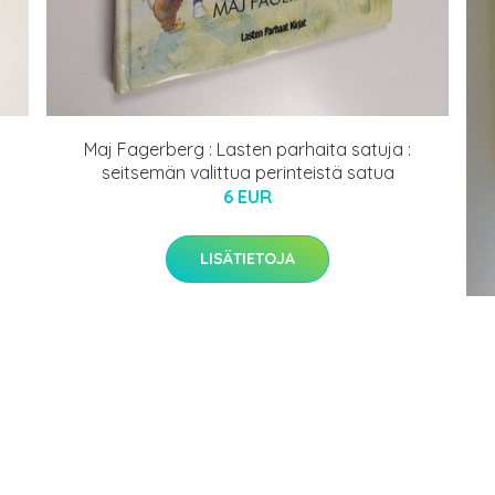
Maj Fagerberg : Lasten parhaita satuja :
seitsemän valittua perinteistä satua
6 EUR
LISÄTIETOJA