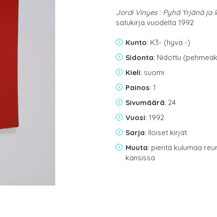
Jordi Vinyes : Pyhä Yrjänä ja
satukirja vuodelta 1992
Kunto
: K3- (hyvä -)
Sidonta
: Nidottu (pehmeäk
Kieli
: suomi
Painos
: 1
Sivumäärä
: 24
Vuosi
: 1992
Sarja
: Iloiset kirjat
Muuta
: pientä kulumaa reu
kansissa