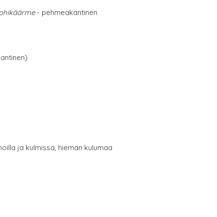
 lohikäärme
- pehmeäkantinen
antinen)
noilla ja kulmissa, hieman kulumaa