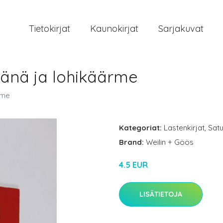
Tietokirjat
Kaunokirjat
Sarjakuvat
rjänä ja lohikäärme
rme
Kategoriat:
Lastenkirjat
,
Satu
Brand:
Weilin + Göös
4.5 EUR
LISÄTIETOJA