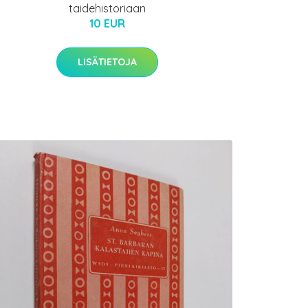
taidehistoriaan
10 EUR
LISÄTIETOJA