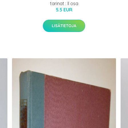
tarinat : II osa
5.5 EUR
LISÄTIETOJA