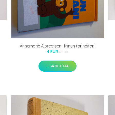
Annemarie Albrectsen : Minun tarinoitani
4 EUR
5 EUR
LISÄTIETOJA