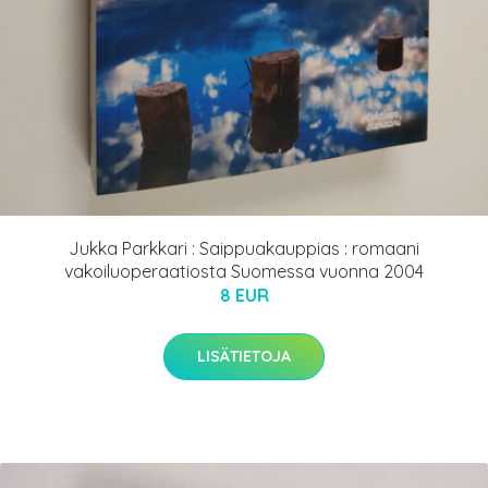
Jukka Parkkari : Saippuakauppias : romaani
vakoiluoperaatiosta Suomessa vuonna 2004
8 EUR
LISÄTIETOJA