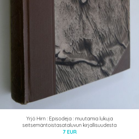
Yrjö Hirn : Episodeja : muutamia lukuja
seitsemäntoistasataluvun kirjallisuudesta
7 EUR