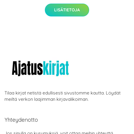
LISÄTIETOJA
Tilaa kirjat netistä edullisesti sivustomme kautta. Löydät
meiltä verkon laajimman kirjavalikoiman.
Yhteydenotto
Jos sinulla on kysymyksiä, voit ottaa meihin yhteyttä