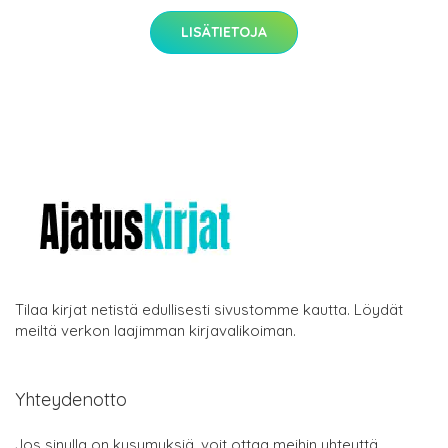
LISÄTIETOJA
Tilaa kirjat netistä edullisesti sivustomme kautta. Löydät
meiltä verkon laajimman kirjavalikoiman.
Yhteydenotto
Jos sinulla on kysymyksiä, voit ottaa meihin yhteyttä