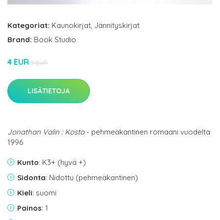
Kategoriat:
Kaunokirjat
,
Jännityskirjat
Brand:
Book Studio
4 EUR
5 EUR
LISÄTIETOJA
Jonathan Valin : Kosto
- pehmeäkantinen romaani vuodelta
1996
Kunto
: K3+ (hyvä +)
Sidonta
: Nidottu (pehmeäkantinen)
Kieli
: suomi
Painos
: 1