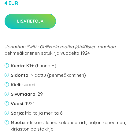
4 EUR
LISÄTIETOJA
Jonathan Swift : Gulliverin matka jättiläisten maahan
-
pehmeäkantinen satukirja vuodelta 1924
Kunto
: K1+ (huono +)
Sidonta
: Nidottu (pehmeäkantinen)
Kieli
: suomi
Sivumäärä
: 29
Vuosi
: 1924
Sarja
: Mailta ja meriltä 6
Muuta
: etukansi lähes kokonaan irti, paljon repeämää,
kirjaston poistokirja