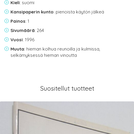
Kieli
: suomi
Kansipaperin kunto
: pienoista käytön jälkeä
Painos
: 1
Sivumäärä
: 264
Vuosi
: 1996
Muuta
: hieman kolhua reunoilla ja kulmissa,
selkämyksessä hieman vinoutta
Suositellut tuotteet