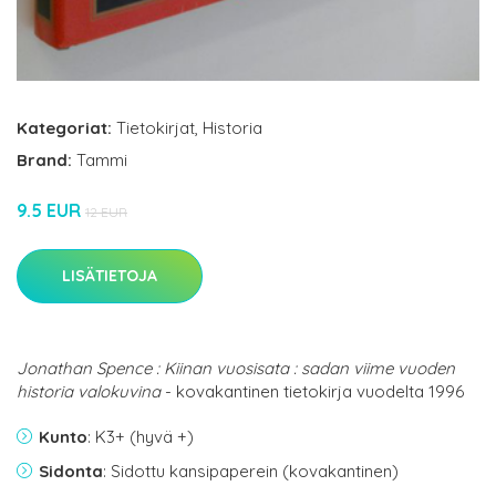
Kategoriat:
Tietokirjat
,
Historia
Brand:
Tammi
9.5 EUR
12 EUR
LISÄTIETOJA
Jonathan Spence : Kiinan vuosisata : sadan viime vuoden
historia valokuvina
- kovakantinen tietokirja vuodelta 1996
Kunto
: K3+ (hyvä +)
Sidonta
: Sidottu kansipaperein (kovakantinen)