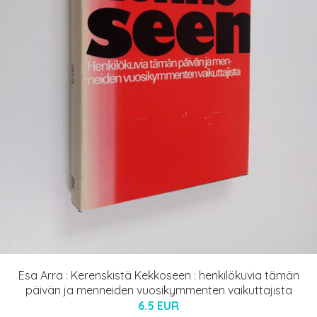
Esa Arra : Kerenskistä Kekkoseen : henkilökuvia tämän
päivän ja menneiden vuosikymmenten vaikuttajista
6.5 EUR