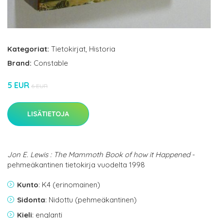
Kategoriat:
Tietokirjat
,
Historia
Brand:
Constable
5 EUR
6 EUR
LISÄTIETOJA
Jon E. Lewis : The Mammoth Book of how it Happened
-
pehmeäkantinen tietokirja vuodelta 1998
Kunto
: K4 (erinomainen)
Sidonta
: Nidottu (pehmeäkantinen)
Kieli
: englanti