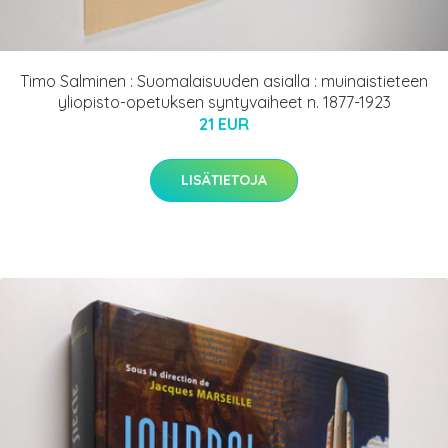
Timo Salminen : Suomalaisuuden asialla : muinaistieteen
yliopisto-opetuksen syntyvaiheet n. 1877-1923
21 EUR
LISÄTIETOJA