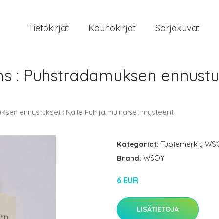
Tietokirjat
Kaunokirjat
Sarjakuvat
s : Puhstradamuksen ennustuks
sen ennustukset : Nalle Puh ja muinaiset mysteerit
Kategoriat:
Tuotemerkit
,
WS
Brand:
WSOY
6 EUR
LISÄTIETOJA