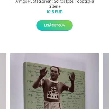
Armas Ruotsalainen : Sairas lapsi : oppaaksi
äideille
10.5 EUR
LISÄTIETOJA