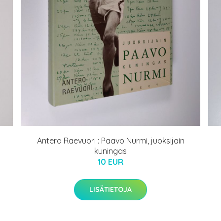
Antero Raevuori : Paavo Nurmi, juoksijain
kuningas
10 EUR
LISÄTIETOJA