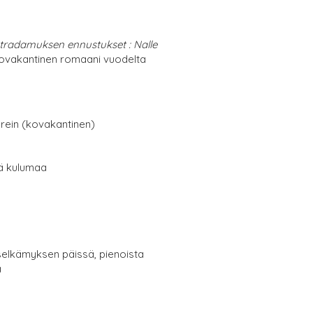
tradamuksen ennustukset : Nalle
ovakantinen romaani vuodelta
erein (kovakantinen)
tä kulumaa
selkämyksen päissä, pienoista
ä