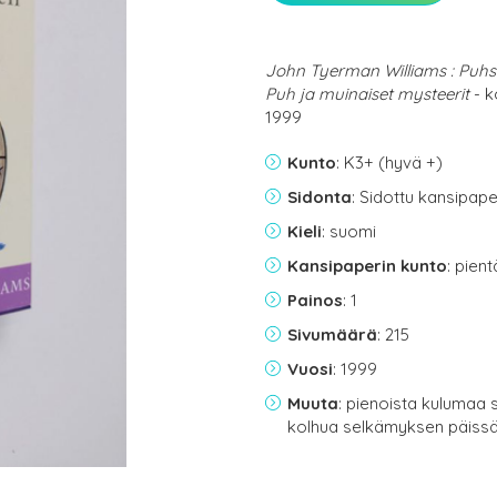
John Tyerman Williams : Puhs
Puh ja muinaiset mysteerit
- k
1999
Kunto
: K3+ (hyvä +)
Sidonta
: Sidottu kansipap
Kieli
: suomi
Kansipaperin kunto
: pien
Painos
: 1
Sivumäärä
: 215
Vuosi
: 1999
Muuta
: pienoista kulumaa 
kolhua selkämyksen päiss