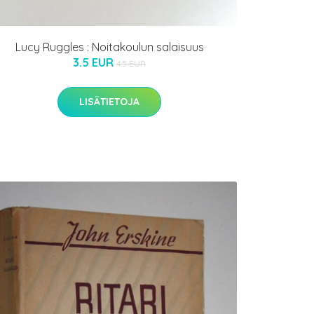
Lucy Ruggles : Noitakoulun salaisuus
3.5 EUR
4.5 EUR
LISÄTIETOJA