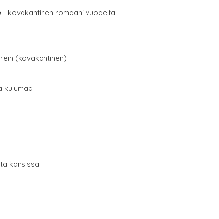
a
- kovakantinen romaani vuodelta
erein (kovakantinen)
tä kulumaa
tta kansissa