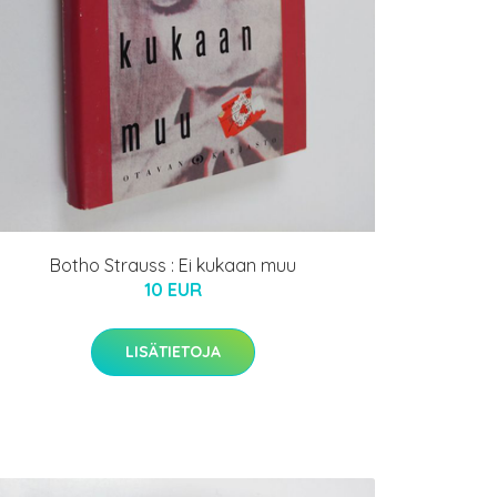
Botho Strauss : Ei kukaan muu
10 EUR
LISÄTIETOJA