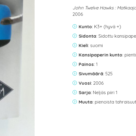
John Twelve Hawks : Matkaaj
2006
Kunto
: K3+ (hyvä +)
Sidonta
: Sidottu kansipap
Kieli
: suomi
Kansipaperin kunto
: pien
Painos
: 1
Sivumäärä
: 525
Vuosi
: 2006
Sarja
: Neljäs piiri 1
Muuta
: pienoista tahraisuu