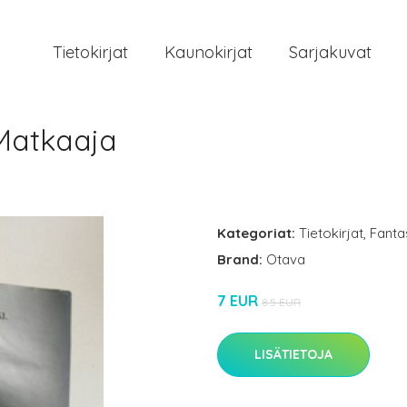
Tietokirjat
Kaunokirjat
Sarjakuvat
Matkaaja
Kategoriat:
Tietokirjat
,
Fantas
Brand:
Otava
7 EUR
8.5 EUR
LISÄTIETOJA