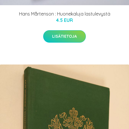
Hans Mårtenson : Huonekaluja lastulevystä
4.5 EUR
LISÄTIETOJA