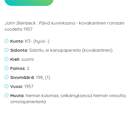
John Steinbeck : Päivä kuninkaana
- kovakantinen romaani
vuodelta 1957
Kunto
: K3- (hyvä -)
Sidonta
: Sidottu, ei kansipapereita (kovakantinen)
Kieli
: suomi
Painos
: 2
Sivumäärä
: 198, (1)
Vuosi
: 1957
Muuta
: hieman kulumaa, selkämyksessä hieman vinoutta,
omistajamerkintä