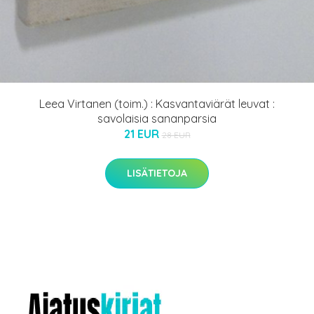
Leea Virtanen (toim.) : Kasvantaviärät leuvat :
savolaisia sananparsia
21 EUR
28 EUR
LISÄTIETOJA