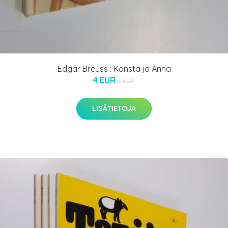
Edgar Breuss : Konsta ja Anna
4 EUR
5 EUR
LISÄTIETOJA