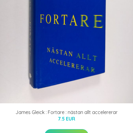
James Gleick : Fortare : nästan allt accelererar
7.5 EUR