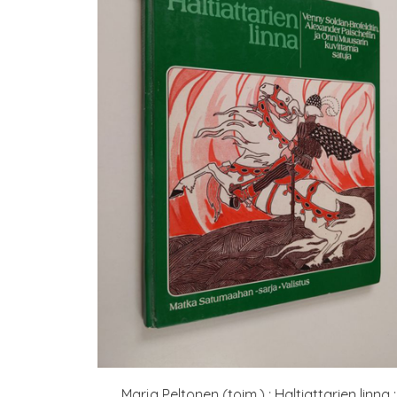
Marja Peltonen (toim.) : Haltiattarien linna :