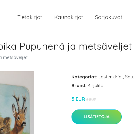
Tietokirjat
Kaunokirjat
Sarjakuvat
oika Pupunenä ja metsäveljet
a metsäveljet
Kategoriat:
Lastenkirjat
,
Satu
Brand:
Kirjalito
5 EUR
6 EUR
LISÄTIETOJA