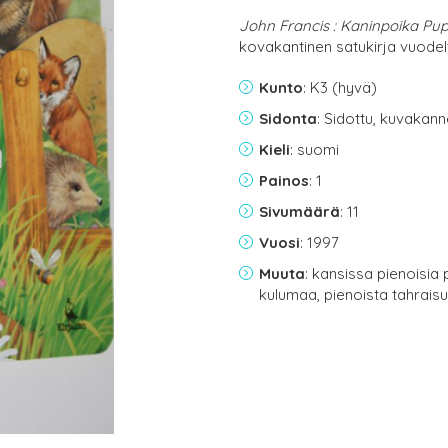
John Francis : Kaninpoika Pu
kovakantinen satukirja vuodel
Kunto
: K3 (hyvä)
Sidonta
: Sidottu, kuvakan
Kieli
: suomi
Painos
: 1
Sivumäärä
: 11
Vuosi
: 1997
Muuta
: kansissa pienoisia
kulumaa, pienoista tahrais