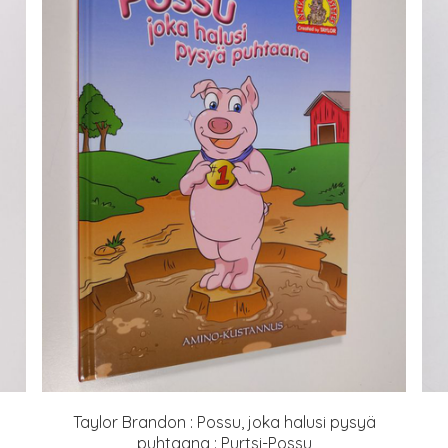
Taylor Brandon : Possu, joka halusi pysyä
puhtaana : Purtsi-Possu