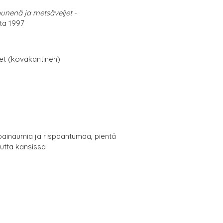
punenä ja metsäveljet
-
ta 1997
net (kovakantinen)
 painaumia ja rispaantumaa, pientä
uutta kansissa