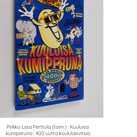
Pirkko-Liisa Perttula (toim.) : Kuuluisa
kumiperuna : 400 uutta koululaisvitsiä