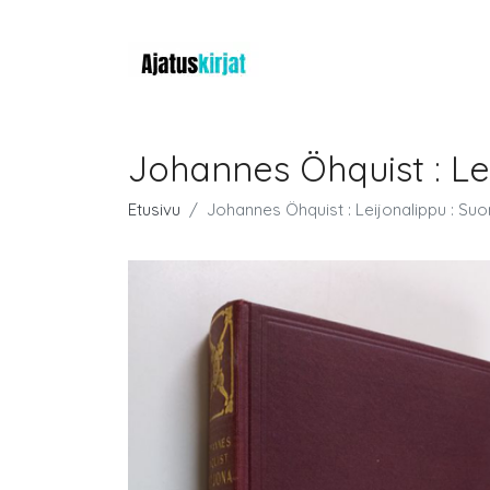
Johannes Öhquist : L
Etusivu
Johannes Öhquist : Leijonalippu : S