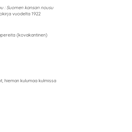
ppu : Suomen kansan nousu
okirja vuodelta 1922
papereita (kovakantinen)
ut, hieman kulumaa kulmissa