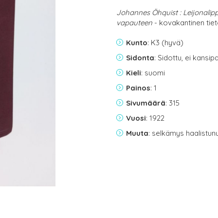
Johannes Öhquist : Leijonali
vapauteen
- kovakantinen tiet
Kunto
: K3 (hyvä)
Sidonta
: Sidottu, ei kansi
Kieli
: suomi
Painos
: 1
Sivumäärä
: 315
Vuosi
: 1922
Muuta
: selkämys haalistun