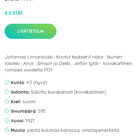
6.5 EUR
LISÄTIETOJA
Johannes Linnankoski : Kootut teokset II nidos : Ikuinen
taistelu ; Kirot ; Simson ja Delila ; Jeftan tytär
- kovakantinen
romaani vuodelta 1921
Kunto
: K3 (hyvä)
Sidonta
: Sidottu, kuvakannet (kovakantinen)
Kieli
: suomi
Sivumäärä
: 595
Vuosi
: 1921
Muuta
: pientä kulumaa kansissa, omistajamerkintä