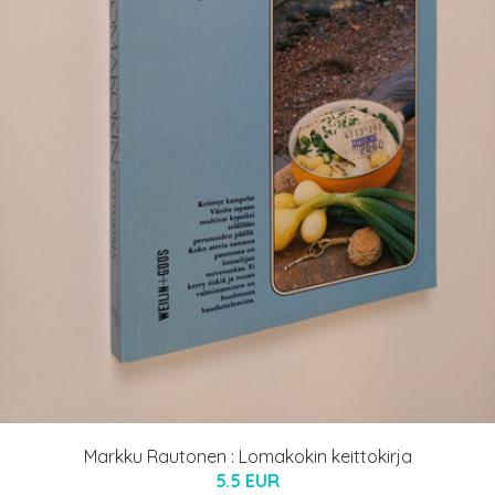
Markku Rautonen : Lomakokin keittokirja
5.5 EUR