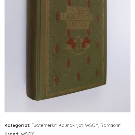
Kategoriat:
Tuotemerkit
,
Kaunokirjat
,
WSOY
,
Romaanit
Brand:
WSOY