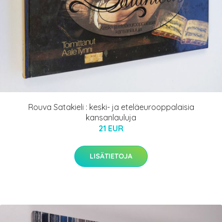
Rouva Satakieli : keski- ja eteläeurooppalaisia
kansanlauluja
21 EUR
LISÄTIETOJA