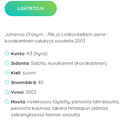
LISÄTIETOJA
Johanna Orasym. : Riki ja Lotikonkellarin aarre
-
kovakantinen satukirja vuodelta 2003
Kunto
: K3 (hyvä)
Sidonta
: Sidottu, kuvakannet (kovakantinen)
Kieli
: suomi
Sivumäärä
: 40
Vuosi
: 2003
Muuta
: ristikkosivu täytetty, pienoista tahraisuutta,
pienoista kulumaa, takana hintalapun jäämää,
selkämyksessä hieman vinoutta