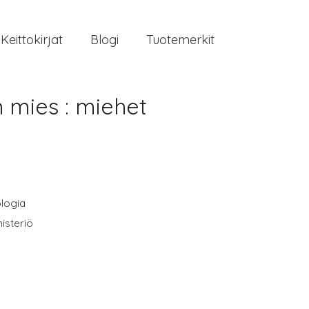
Keittokirjat
Blogi
Tuotemerkit
mies : miehet
logia
nisteriö