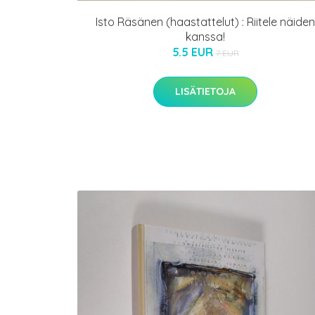
Isto Räsänen (haastattelut) : Riitele näiden
kanssa!
5.5 EUR
7 EUR
LISÄTIETOJA