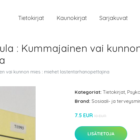
Tietokirjat
Kaunokirjat
Sarjakuvat
a : Kummajainen vai kunnon 
na
 vai kunnon mies : miehet lastentarhanopettajina
Kategoriat:
Tietokirjat
,
Psyko
Brand:
Sosiaali- ja terveysmi
7.5 EUR
10 EUR
LISÄTIETOJA