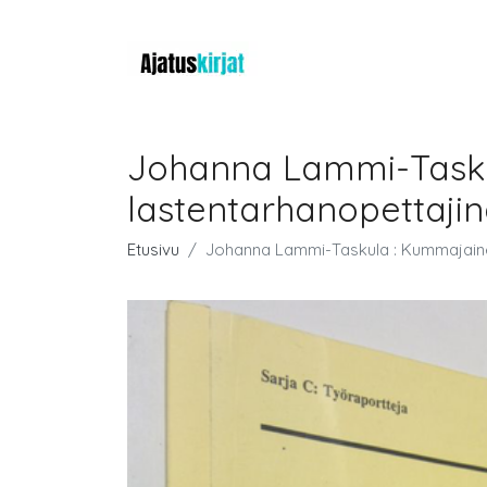
Johanna Lammi-Taskul
lastentarhanopettaji
Etusivu
Johanna Lammi-Taskula : Kummajainen