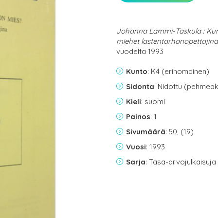
Johanna Lammi-Taskula : Kum
miehet lastentarhanopettajina
vuodelta 1993
Kunto
: K4 (erinomainen)
Sidonta
: Nidottu (pehmeäk
Kieli
: suomi
Painos
: 1
Sivumäärä
: 50, (19)
Vuosi
: 1993
Sarja
: Tasa-arvojulkaisuja