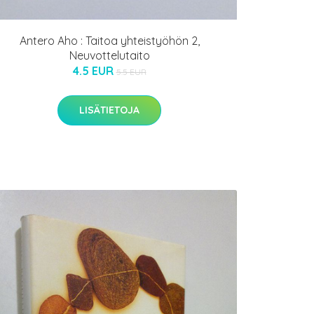
Antero Aho : Taitoa yhteistyöhön 2,
Neuvottelutaito
4.5 EUR
5.5 EUR
LISÄTIETOJA