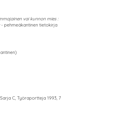
majainen vai kunnon mies :
- pehmeäkantinen tietokirja
antinen)
 Sarja C, Työraportteja 1993, 7