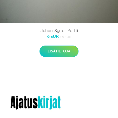
Juhani Syrjä : Portti
6 EUR
8.5 EUR
LISÄTIETOJA