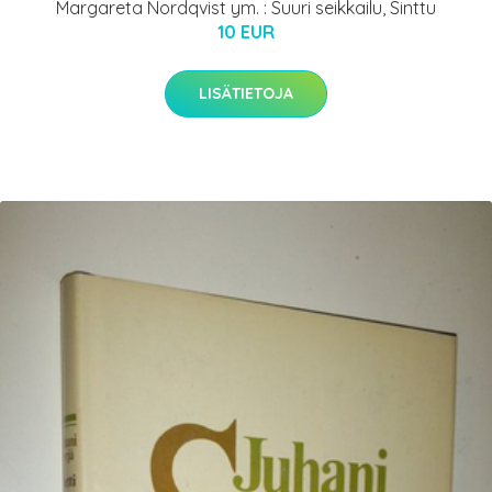
Margareta Nordqvist ym. : Suuri seikkailu, Sinttu
10 EUR
LISÄTIETOJA