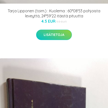
Tarja Lipponen (toim.) : Kuolema : 60°08'53 pohjoista
leveyttä, 24°59'22 itäistä pituutta
4.5 EUR
5.5 EUR
LISÄTIETOJA