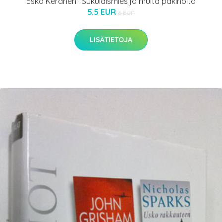
Esko Keränen : Sukulaismies ja muita pakinoita
5.5 EUR
6 EUR
LISÄTIETOJA