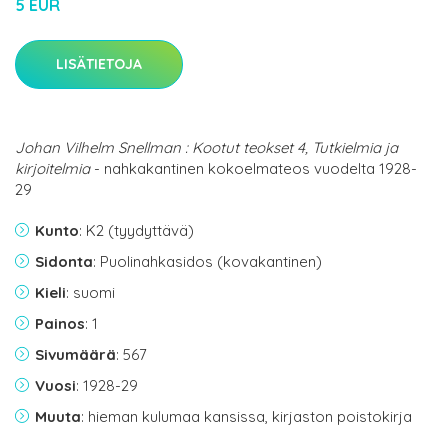
5 EUR
LISÄTIETOJA
Johan Vilhelm Snellman : Kootut teokset 4, Tutkielmia ja
kirjoitelmia
- nahkakantinen kokoelmateos vuodelta 1928-
29
Kunto
: K2 (tyydyttävä)
Sidonta
: Puolinahkasidos (kovakantinen)
Kieli
: suomi
Painos
: 1
Sivumäärä
: 567
Vuosi
: 1928-29
Muuta
: hieman kulumaa kansissa, kirjaston poistokirja