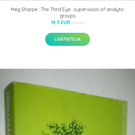
Meg Sharpe : The Third Eye : supervision of analytic
groups
14.5 EUR
20 EUR
LISÄTIETOJA