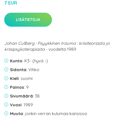
7 EUR
LISÄTIETOJA
Johan Cullberg : Psyykkinen trauma : kriisiteoriasta ja
kriisipsykoterapiasta
- vuodelta 1989
Kunto
: K3- (hyvä -)
Sidonta
: Vihko
Kieli
: suomi
Painos
: 9
Sivumäärä
: 38
Vuosi
: 1989
Muuta
: jonkin verran kulumaa kansissa