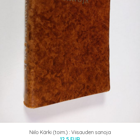
Niilo Kärki (toim.) : Viisauden sanoja
12.5 EUR