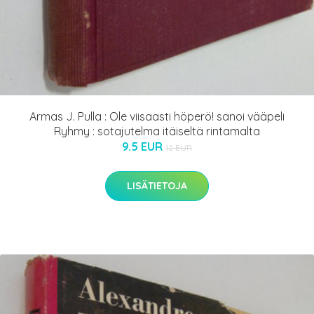
Armas J. Pulla : Ole viisaasti höperö! sanoi vääpeli
Ryhmy : sotajutelma itäiseltä rintamalta
9.5 EUR
12 EUR
LISÄTIETOJA