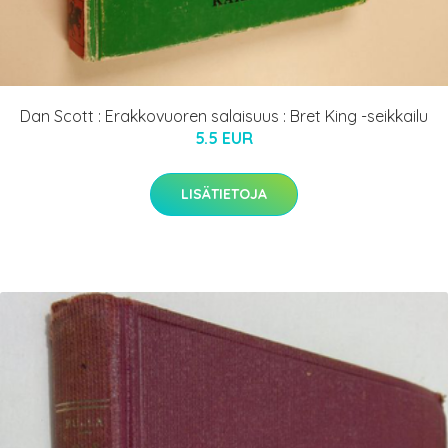
Dan Scott : Erakkovuoren salaisuus : Bret King -seikkailu
5.5 EUR
LISÄTIETOJA