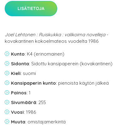
LISÄTIETOJA
Joel Lehtonen : Ruiskukka : valikoima novelleja
-
kovakantinen kokoelmateos vuodelta 1986
Kunto
: K4 (erinomainen)
Sidonta
: Sidottu kansipaperein (kovakantinen)
Kieli
: suomi
Kansipaperin kunto
: pienoista käytön jälkeä
Painos
: 1
Sivumäärä
: 255
Vuosi
: 1986
Muuta
: omistajamerkintä