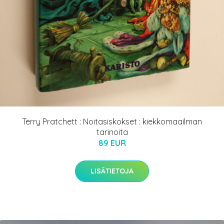
Terry Pratchett : Noitasiskokset : kiekkomaailman
tarinoita
89 EUR
LISÄTIETOJA