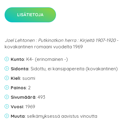
LISÄTIETOJA
Joel Lehtonen : Putkinotkon herra : Kirjeitä 1907-1920
-
kovakantinen romaani vuodelta 1969
Kunto
: K4- (erinomainen -)
Sidonta
: Sidottu, ei kansipapereita (kovakantinen)
Kieli
: suomi
Painos
: 2
Sivumäärä
: 493
Vuosi
: 1969
Muuta
: selkämyksessä aavistus vinoutta