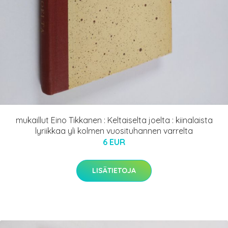
mukaillut Eino Tikkanen : Keltaiselta joelta : kiinalaista
lyriikkaa yli kolmen vuosituhannen varrelta
6 EUR
LISÄTIETOJA