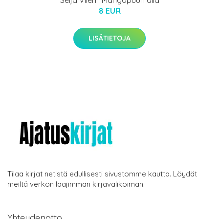
Seija Vilen : Mangopuun alla
8 EUR
LISÄTIETOJA
Tilaa kirjat netistä edullisesti sivustomme kautta. Löydät
meiltä verkon laajimman kirjavalikoiman.
Yhteydenotto