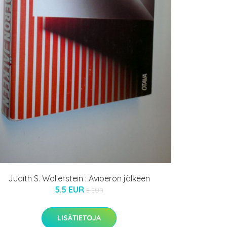
Judith S. Wallerstein : Avioeron jälkeen
5.5 EUR
8 EUR
LISÄTIETOJA