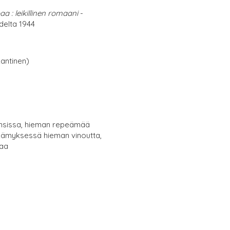
aa : leikillinen romaani
-
elta 1944
antinen)
ansissa, hieman repeämää
kämyksessä hieman vinoutta,
maa