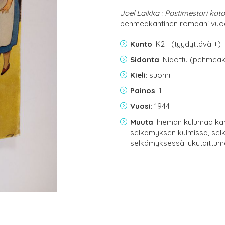
Joel Laikka : Postimestari kato
pehmeäkantinen romaani vuod
Kunto
: K2+ (tyydyttävä +)
Sidonta
: Nidottu (pehmeäk
Kieli
: suomi
Painos
: 1
Vuosi
: 1944
Muuta
: hieman kulumaa k
selkämyksen kulmissa, sel
selkämyksessä lukutaittu