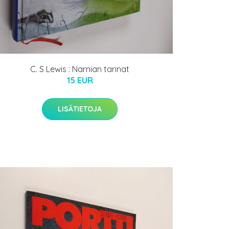
C. S Lewis : Narnian tarinat
15 EUR
LISÄTIETOJA