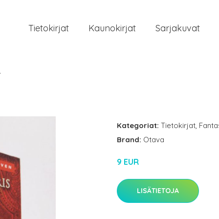
Tietokirjat
Kaunokirjat
Sarjakuvat
t
Kategoriat:
Tietokirjat
,
Fantas
Brand:
Otava
9 EUR
LISÄTIETOJA