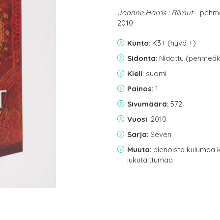
Joanne Harris : Riimut
- pehme
2010
Kunto
: K3+ (hyvä +)
Sidonta
: Nidottu (pehmeäk
Kieli
: suomi
Painos
: 1
Sivumäärä
: 572
Vuosi
: 2010
Sarja
: Seven
Muuta
: pienoista kulumaa
lukutaittumaa