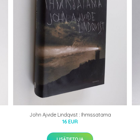
John Ajvide Lindqvist : Ihmissatama
16 EUR
LISÄTIETOJA