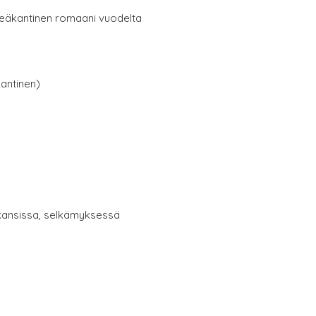
äkantinen romaani vuodelta
antinen)
 kansissa, selkämyksessä