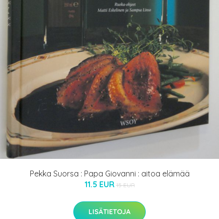
Pekka Suorsa : Papa Giovanni : aitoa elämää
11.5 EUR
15 EUR
LISÄTIETOJA