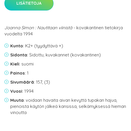
LISÄTIETOJA
Joanna Simon : Nautitaan viinistä
- kovakantinen tietokirja
vuodelta 1994
Kunto
: K2+ (tyydyttävä +)
Sidonta
: Sidottu, kuvakannet (kovakantinen)
Kieli
: suomi
Painos
: 1
Sivumäärä
: 157, (3)
Vuosi
: 1994
Muuta
: voidaan havaita aivan kevyttä tupakan hajua,
pienoista käytön jälkeä kansissa, selkämyksessä hieman
vinoutta