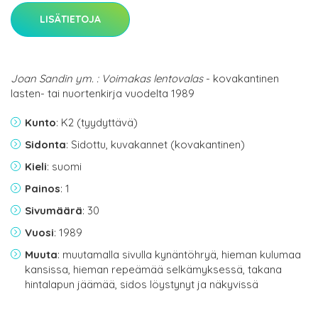
LISÄTIETOJA
Joan Sandin ym. : Voimakas lentovalas
- kovakantinen
lasten- tai nuortenkirja vuodelta 1989
Kunto
: K2 (tyydyttävä)
Sidonta
: Sidottu, kuvakannet (kovakantinen)
Kieli
: suomi
Painos
: 1
Sivumäärä
: 30
Vuosi
: 1989
Muuta
: muutamalla sivulla kynäntöhryä, hieman kulumaa
kansissa, hieman repeämää selkämyksessä, takana
hintalapun jäämää, sidos löystynyt ja näkyvissä