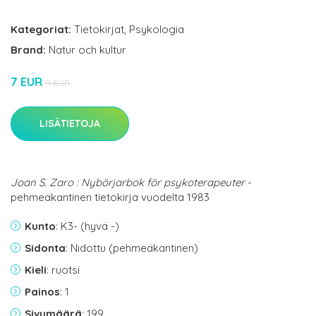
Kategoriat:
Tietokirjat
,
Psykologia
Brand:
Natur och kultur
7 EUR
9 EUR
LISÄTIETOJA
Joan S. Zaro : Nybörjarbok för psykoterapeuter
-
pehmeäkantinen tietokirja vuodelta 1983
Kunto
: K3- (hyvä -)
Sidonta
: Nidottu (pehmeäkantinen)
Kieli
: ruotsi
Painos
: 1
Sivumäärä
: 199