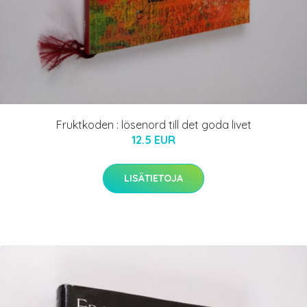
Fruktkoden : lösenord till det goda livet
12.5 EUR
LISÄTIETOJA