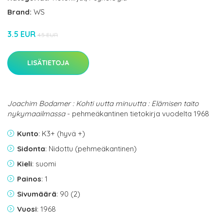
Brand:
WS
3.5 EUR
4.5 EUR
LISÄTIETOJA
Joachim Bodamer : Kohti uutta minuutta : Elämisen taito
nykymaailmassa
- pehmeäkantinen tietokirja vuodelta 1968
Kunto
: K3+ (hyvä +)
Sidonta
: Nidottu (pehmeäkantinen)
Kieli
: suomi
Painos
: 1
Sivumäärä
: 90 (2)
Vuosi
: 1968