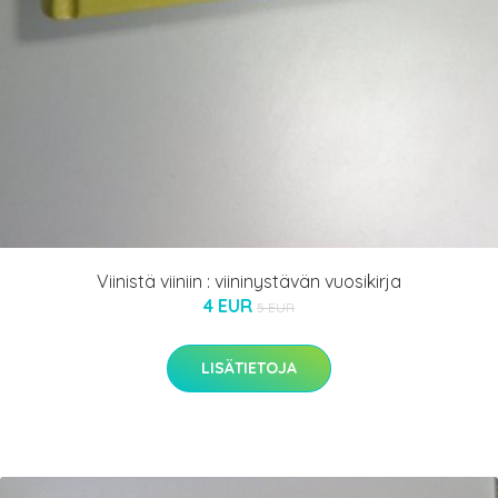
Viinistä viiniin : viininystävän vuosikirja
4 EUR
5 EUR
LISÄTIETOJA