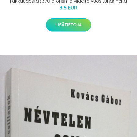
rakkaudesta : 370 aforismia viideltä vuosituhannelta
3.5 EUR
LISÄTIETOJA