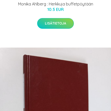
Monika Ahlberg : Herkkuja buffetpöytään
10.5 EUR
LISÄTIETOJA