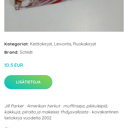
Kategoriat:
Keittokirjat
,
Leivonta
,
Ruokakirjat
Brand:
Schildt
10.5 EUR
LISÄTIETOJA
Jill Parker : Amerikan herkut : muffinseja, pikkuleipiä,
kakkuja, piiraita ja makeisia Yhdysvalloista
- kovakantinen
tietokirja vuodelta 2002