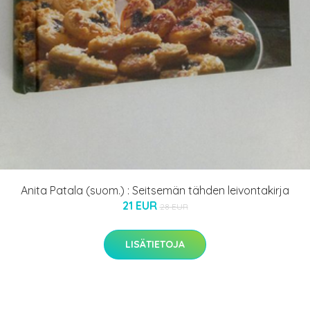
Anita Patala (suom.) : Seitsemän tähden leivontakirja
21 EUR
28 EUR
LISÄTIETOJA