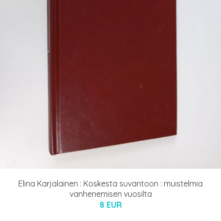
Elina Karjalainen : Koskesta suvantoon : muistelmia
vanhenemisen vuosilta
8 EUR