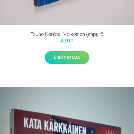
Tauno Karilas : Valkoinen ympyrä
4 EUR
LISÄTIETOJA