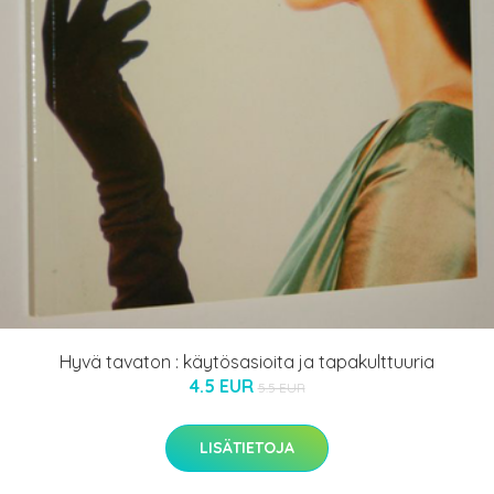
Hyvä tavaton : käytösasioita ja tapakulttuuria
4.5 EUR
5.5 EUR
LISÄTIETOJA