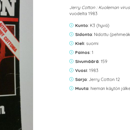
Jerry Cotton : Kuoleman virus
vuodelta 1983
Kunto
: K3 (hyvä)
Sidonta
: Nidottu (pehmeäk
Kieli
: suomi
Painos
: 1
Sivumäärä
: 159
Vuosi
: 1983
Sarja
: Jerry Cotton 12
Muuta
: hieman käytön jälk