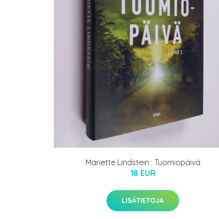
Mariette Lindstein : Tuomiopäivä
18 EUR
LISÄTIETOJA