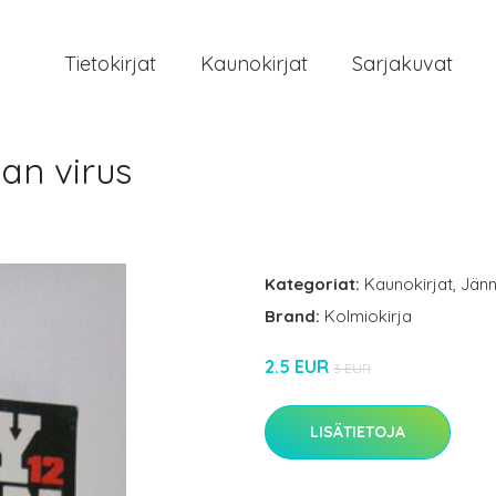
Tietokirjat
Kaunokirjat
Sarjakuvat
an virus
Kategoriat:
Kaunokirjat
,
Jänn
Brand:
Kolmiokirja
2.5 EUR
3 EUR
LISÄTIETOJA