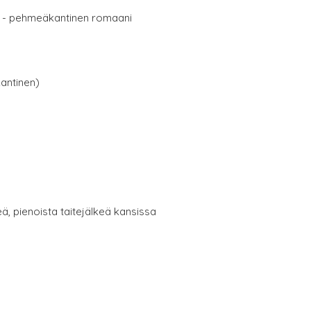
- pehmeäkantinen romaani
antinen)
eä, pienoista taitejälkeä kansissa