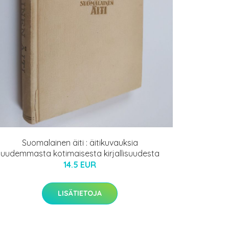
Suomalainen äiti : äitikuvauksia
uudemmasta kotimaisesta kirjallisuudesta
14.5 EUR
LISÄTIETOJA