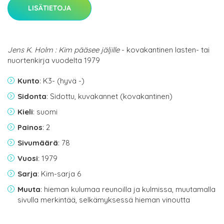
LISÄTIETOJA
Jens K. Holm : Kim pääsee jäljille
- kovakantinen lasten- tai
nuortenkirja vuodelta 1979
Kunto
: K3- (hyvä -)
Sidonta
: Sidottu, kuvakannet (kovakantinen)
Kieli
: suomi
Painos
: 2
Sivumäärä
: 78
Vuosi
: 1979
Sarja
: Kim-sarja 6
Muuta
: hieman kulumaa reunoilla ja kulmissa, muutamalla
sivulla merkintää, selkämyksessä hieman vinoutta