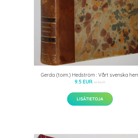
Gerda (toim.) Hedström : Vårt svenska he
9.5 EUR
12 EUR
LISÄTIETOJA