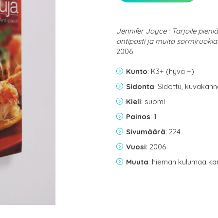
Jennifer Joyce : Tarjoile pieni
antipasti ja muita sormiruokia
2006
Kunto
: K3+ (hyvä +)
Sidonta
: Sidottu, kuvakan
Kieli
: suomi
Painos
: 1
Sivumäärä
: 224
Vuosi
: 2006
Muuta
: hieman kulumaa ka