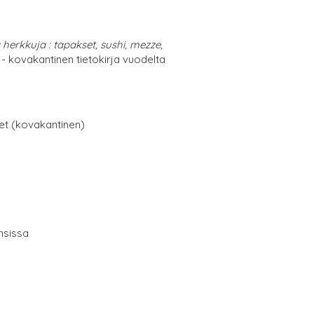
ä herkkuja : tapakset, sushi, mezze,
- kovakantinen tietokirja vuodelta
net (kovakantinen)
nsissa