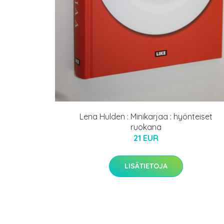
Lena Hulden : Minikarjaa : hyönteiset
ruokana
21 EUR
LISÄTIETOJA