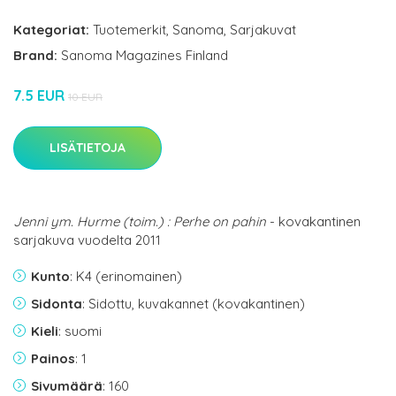
Kategoriat:
Tuotemerkit
,
Sanoma
,
Sarjakuvat
Brand:
Sanoma Magazines Finland
7.5 EUR
10 EUR
LISÄTIETOJA
Jenni ym. Hurme (toim.) : Perhe on pahin
- kovakantinen
sarjakuva vuodelta 2011
Kunto
: K4 (erinomainen)
Sidonta
: Sidottu, kuvakannet (kovakantinen)
Kieli
: suomi
Painos
: 1
Sivumäärä
: 160