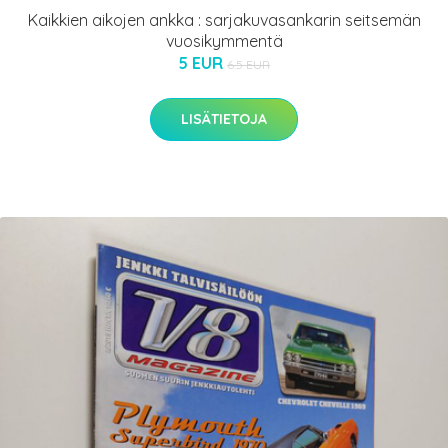
Kaikkien aikojen ankka : sarjakuvasankarin seitsemän
vuosikymmentä
5 EUR
6.5 EUR
LISÄTIETOJA