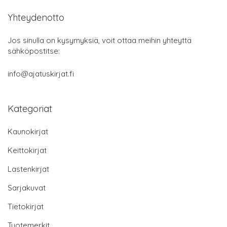
Yhteydenotto
Jos sinulla on kysymyksiä, voit ottaa meihin yhteyttä
sähköpostitse:
info@ajatuskirjat.fi
Kategoriat
Kaunokirjat
Keittokirjat
Lastenkirjat
Sarjakuvat
Tietokirjat
Tuotemerkit