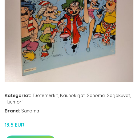
Kategoriat:
Tuotemerkit
,
Kaunokirjat
,
Sanoma
,
Sarjakuvat
,
Huumori
Brand:
Sanoma
13.5 EUR