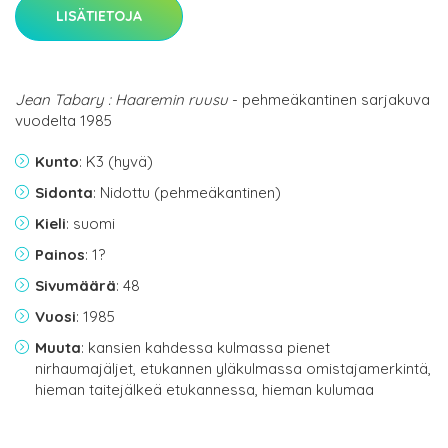
LISÄTIETOJA
Jean Tabary : Haaremin ruusu
- pehmeäkantinen sarjakuva
vuodelta 1985
Kunto
: K3 (hyvä)
Sidonta
: Nidottu (pehmeäkantinen)
Kieli
: suomi
Painos
: 1?
Sivumäärä
: 48
Vuosi
: 1985
Muuta
: kansien kahdessa kulmassa pienet
nirhaumajäljet, etukannen yläkulmassa omistajamerkintä,
hieman taitejälkeä etukannessa, hieman kulumaa