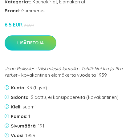
Kategoriat:
Kaunokirjat
,
Elämäkerrat
Brand:
Gummerus
6.5 EUR
8 EUR
LISÄTIETOJA
Jean Pellissier : Viisi miestä lautalla : Tahiti-Nui II:n ja III:n
retket
- kovakantinen elämäkerta vuodelta 1959
Kunto
: K3 (hyvä)
Sidonta
: Sidottu, ei kansipapereita (kovakantinen)
Kieli
: suomi
Painos
: 1
Sivumäärä
: 191
Vuosi
: 1959