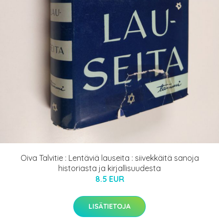
Oiva Talvitie : Lentäviä lauseita : siivekkäitä sanoja
historiasta ja kirjallisuudesta
8.5 EUR
LISÄTIETOJA