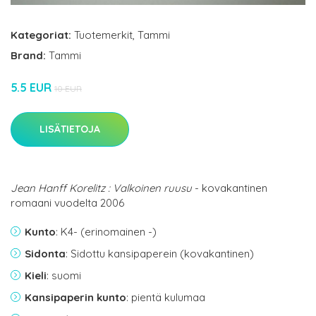
Kategoriat:
Tuotemerkit
,
Tammi
Brand:
Tammi
5.5 EUR
10 EUR
LISÄTIETOJA
Jean Hanff Korelitz : Valkoinen ruusu
- kovakantinen
romaani vuodelta 2006
Kunto
: K4- (erinomainen -)
Sidonta
: Sidottu kansipaperein (kovakantinen)
Kieli
: suomi
Kansipaperin kunto
: pientä kulumaa