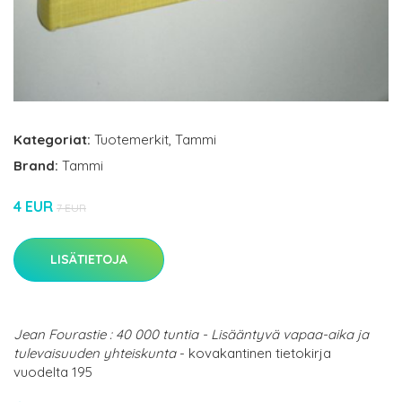
Kategoriat:
Tuotemerkit
,
Tammi
Brand:
Tammi
4 EUR
7 EUR
LISÄTIETOJA
Jean Fourastie : 40 000 tuntia - Lisääntyvä vapaa-aika ja
tulevaisuuden yhteiskunta
- kovakantinen tietokirja
vuodelta 195