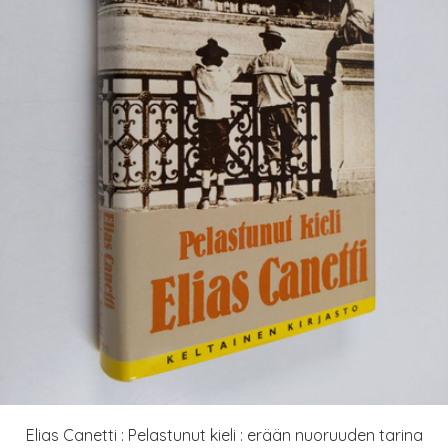
Elias Canetti : Pelastunut kieli : erään nuoruuden tarina