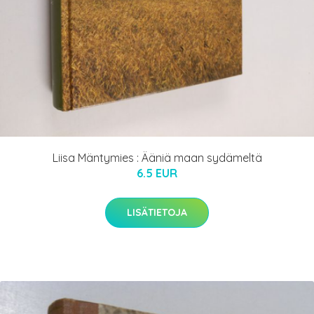
Liisa Mäntymies : Ääniä maan sydämeltä
6.5 EUR
LISÄTIETOJA