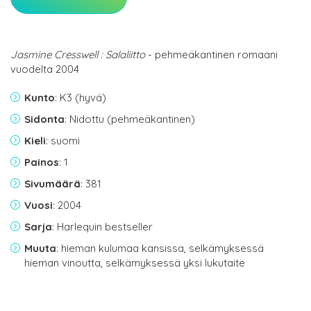
Jasmine Cresswell : Salaliitto
- pehmeäkantinen romaani
vuodelta 2004
Kunto
: K3 (hyvä)
Sidonta
: Nidottu (pehmeäkantinen)
Kieli
: suomi
Painos
: 1
Sivumäärä
: 381
Vuosi
: 2004
Sarja
: Harlequin bestseller
Muuta
: hieman kulumaa kansissa, selkämyksessä
hieman vinoutta, selkämyksessä yksi lukutaite