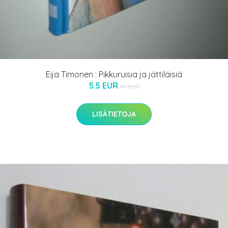
Eija Timonen : Pikkuruisia ja jättiläisiä
5.5 EUR
10 EUR
LISÄTIETOJA