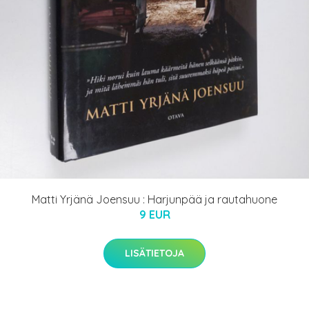
Matti Yrjänä Joensuu : Harjunpää ja rautahuone
9 EUR
LISÄTIETOJA