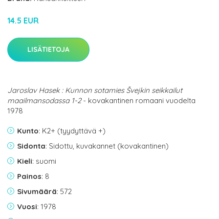
14.5 EUR
LISÄTIETOJA
Jaroslav Hasek : Kunnon sotamies Švejkin seikkailut
maailmansodassa 1-2
- kovakantinen romaani vuodelta
1978
Kunto
: K2+ (tyydyttävä +)
Sidonta
: Sidottu, kuvakannet (kovakantinen)
Kieli
: suomi
Painos
: 8
Sivumäärä
: 572
Vuosi
: 1978