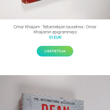
Omar Khaijam : Teltantekijän lauselmia : Omar
Khaijamin epigrammeja
51 EUR
LISÄTIETOJA