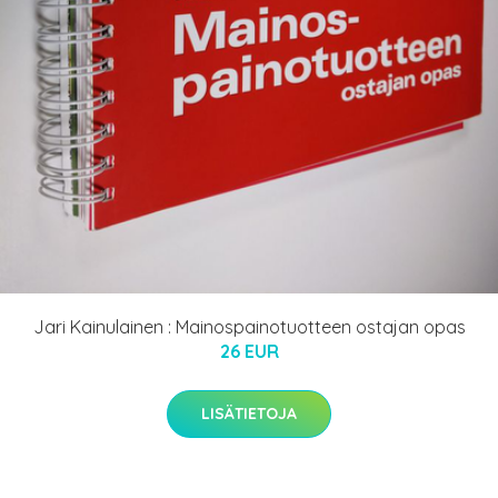
Jari Kainulainen : Mainospainotuotteen ostajan opas
26 EUR
LISÄTIETOJA