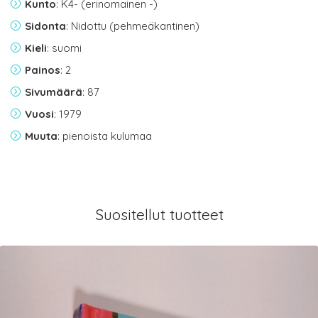
Kunto
: K4- (erinomainen -)
Sidonta
: Nidottu (pehmeäkantinen)
Kieli
: suomi
Painos
: 2
Sivumäärä
: 87
Vuosi
: 1979
Muuta
: pienoista kulumaa
Suositellut tuotteet