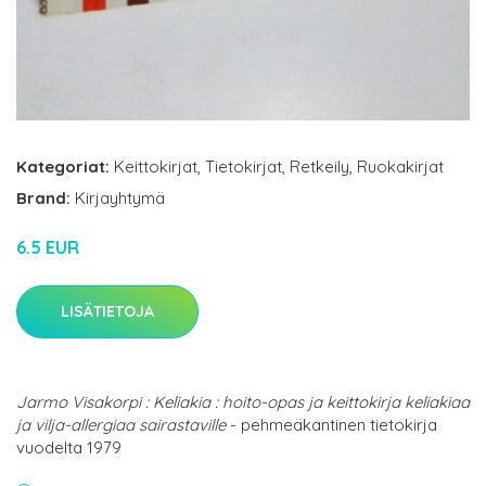
Kategoriat:
Keittokirjat
,
Tietokirjat
,
Retkeily
,
Ruokakirjat
Brand:
Kirjayhtymä
6.5 EUR
LISÄTIETOJA
Jarmo Visakorpi : Keliakia : hoito-opas ja keittokirja keliakiaa
ja vilja-allergiaa sairastaville
- pehmeäkantinen tietokirja
vuodelta 1979