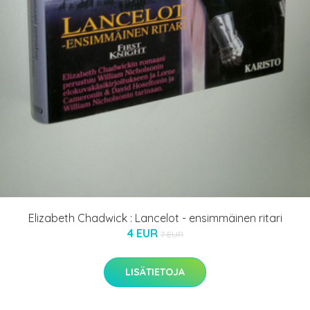
Elizabeth Chadwick : Lancelot - ensimmäinen ritari
4 EUR
7 EUR
LISÄTIETOJA