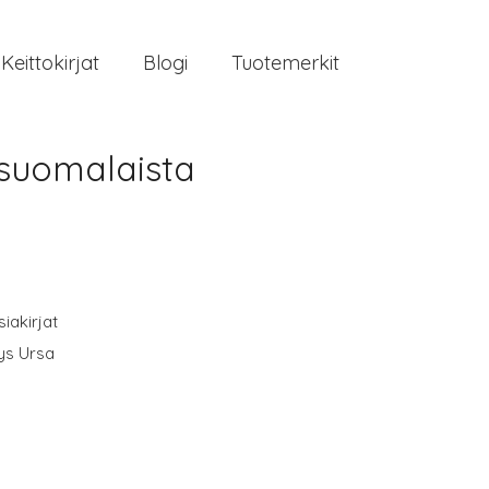
Keittokirjat
Blogi
Tuotemerkit
 suomalaista
iakirjat
tys Ursa