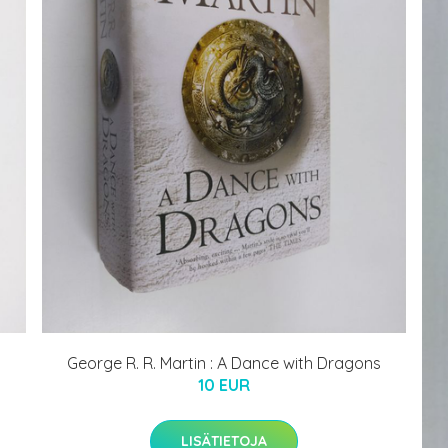
George R. R. Martin : A Dance with Dragons
10 EUR
LISÄTIETOJA