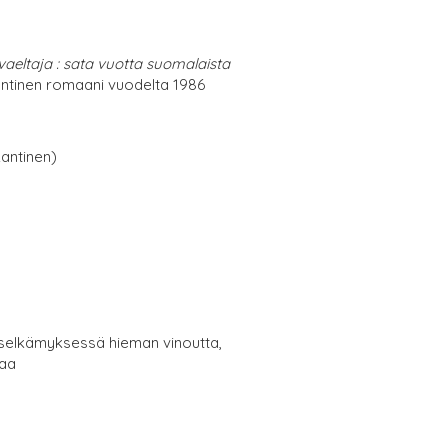
vaeltaja : sata vuotta suomalaista
tinen romaani vuodelta 1986
antinen)
, selkämyksessä hieman vinoutta,
maa