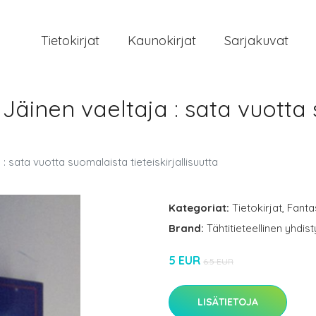
Tietokirjat
Kaunokirjat
Sarjakuvat
 Jäinen vaeltaja : sata vuotta
: sata vuotta suomalaista tieteiskirjallisuutta
Kategoriat:
Tietokirjat
,
Fantas
Brand:
Tähtitieteellinen yhdis
5 EUR
6.5 EUR
LISÄTIETOJA