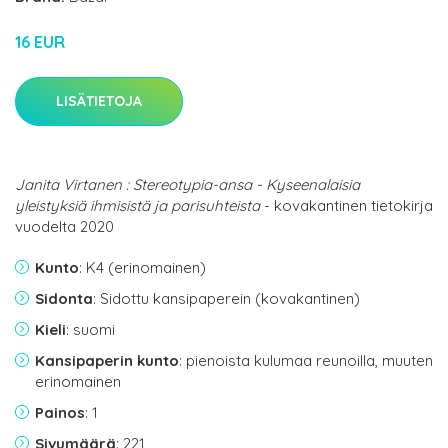
16 EUR
LISÄTIETOJA
Janita Virtanen : Stereotypia-ansa - Kyseenalaisia
yleistyksiä ihmisistä ja parisuhteista
- kovakantinen tietokirja
vuodelta 2020
Kunto
: K4 (erinomainen)
Sidonta
: Sidottu kansipaperein (kovakantinen)
Kieli
: suomi
Kansipaperin kunto
: pienoista kulumaa reunoilla, muuten
erinomainen
Painos
: 1
Sivumäärä
: 221