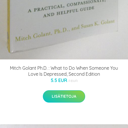
Mitch Golant Ph.D. : What to Do When Someone You
Love Is Depressed, Second Edition
5.5 EUR
7 EUR
LISÄTIETOJA