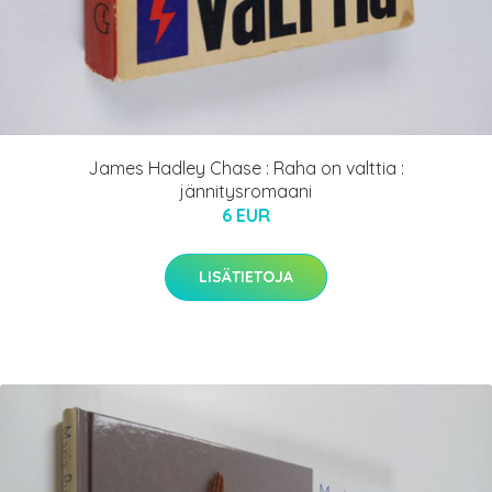
James Hadley Chase : Raha on valttia :
jännitysromaani
6 EUR
LISÄTIETOJA