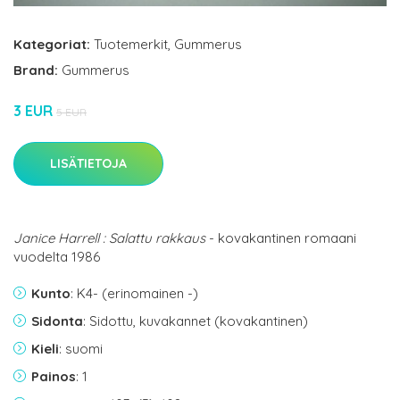
Kategoriat:
Tuotemerkit
,
Gummerus
Brand:
Gummerus
3 EUR
5 EUR
LISÄTIETOJA
Janice Harrell : Salattu rakkaus
- kovakantinen romaani
vuodelta 1986
Kunto
: K4- (erinomainen -)
Sidonta
: Sidottu, kuvakannet (kovakantinen)
Kieli
: suomi
Painos
: 1