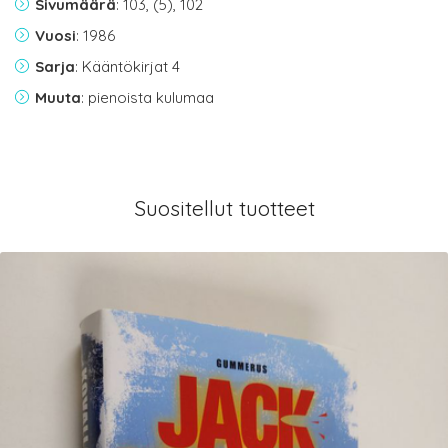
Sivumäärä
: 103, (5), 102
Vuosi
: 1986
Sarja
: Kääntökirjat 4
Muuta
: pienoista kulumaa
Suositellut tuotteet