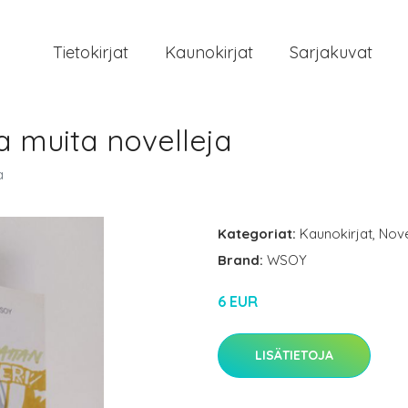
Tietokirjat
Kaunokirjat
Sarjakuvat
ja muita novelleja
a
Kategoriat:
Kaunokirjat
,
Novel
Brand:
WSOY
6 EUR
LISÄTIETOJA