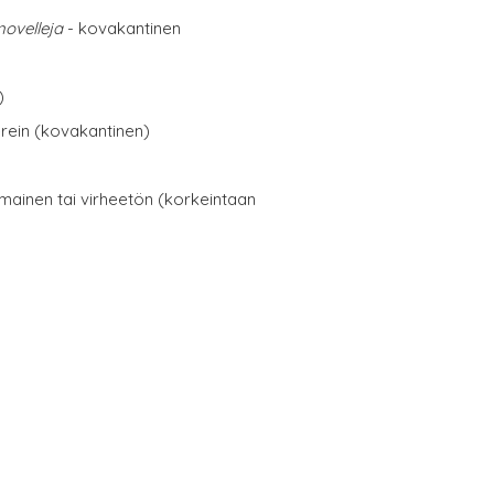
novelleja
- kovakantinen
)
erein (kovakantinen)
omainen tai virheetön (korkeintaan