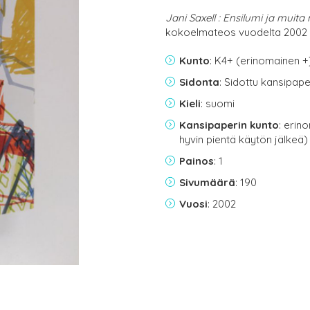
Jani Saxell : Ensilumi ja muita 
kokoelmateos vuodelta 2002
Kunto
: K4+ (erinomainen +
Sidonta
: Sidottu kansipap
Kieli
: suomi
Kansipaperin kunto
: erin
hyvin pientä käytön jälkeä)
Painos
: 1
Sivumäärä
: 190
Vuosi
: 2002