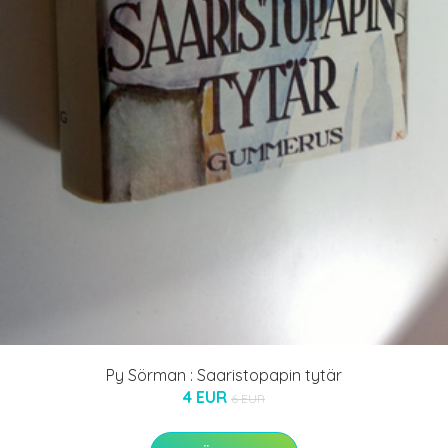
Py Sörman : Saaristopapin tytär
4 EUR
6 EUR