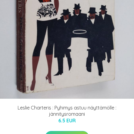
Leslie Charteris : Pyhimys astuu näyttämölle :
jännitysromaani
6.5 EUR