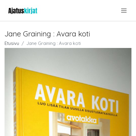
.
Jane Graining : Avara koti
Etusivu
Jane Graining : Avara koti