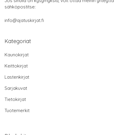
Jos sinulla on kysymyksiä, voit ottaa meihin yhteyttä
sähköpostitse:
info@ajatuskirjat.fi
Kategoriat
Kaunokirjat
Keittokirjat
Lastenkirjat
Sarjakuvat
Tietokirjat
Tuotemerkit