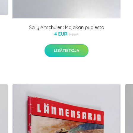
Sally Altschuler : Majakan puolesta
4 EUR
5 EUR
LISÄTIETOJA