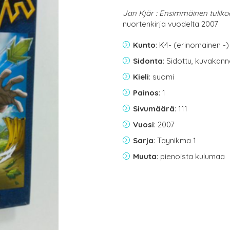
Jan Kjär : Ensimmäinen tuliko
nuortenkirja vuodelta 2007
Kunto
: K4- (erinomainen -)
Sidonta
: Sidottu, kuvakan
Kieli
: suomi
Painos
: 1
Sivumäärä
: 111
Vuosi
: 2007
Sarja
: Taynikma 1
Muuta
: pienoista kulumaa