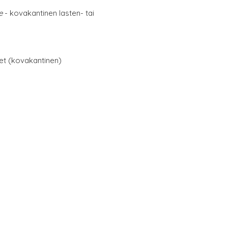
e
- kovakantinen lasten- tai
net (kovakantinen)