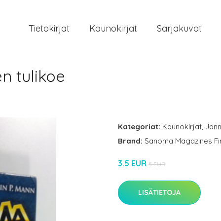
Tietokirjat
Kaunokirjat
Sarjakuvat
n tulikoe
Kategoriat:
Kaunokirjat
,
Jänn
Brand:
Sanoma Magazines Fi
3.5 EUR
5 EUR
LISÄTIETOJA