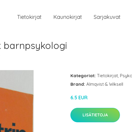
Tietokirjat
Kaunokirjat
Sarjakuvat
sk barnpsykologi
i
Kategoriat:
Tietokirjat
,
Psyko
Brand:
Almqvist & Wiksell
6.5 EUR
LISÄTIETOJA