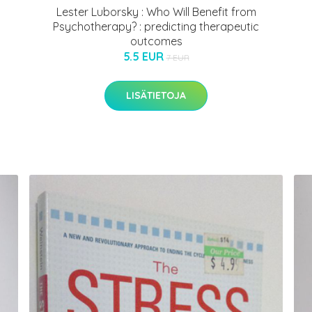
Lester Luborsky : Who Will Benefit from
Psychotherapy? : predicting therapeutic
outcomes
5.5 EUR
7 EUR
LISÄTIETOJA