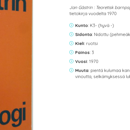
Jan Gästrin : Teoretisk barnps
tietokirja vuodelta 1970
Kunto
: K3- (hyvä -)
Sidonta
: Nidottu (pehmeäk
Kieli
: ruotsi
Painos
: 3
Vuosi
: 1970
Muuta
: pientä kulumaa ka
vinoutta, selkämyksessä lu