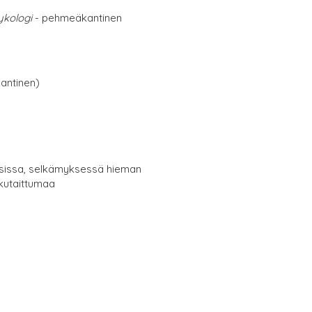
ykologi
- pehmeäkantinen
antinen)
nsissa, selkämyksessä hieman
kutaittumaa