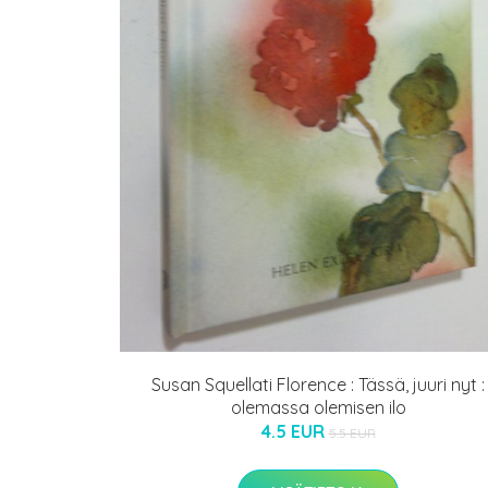
Susan Squellati Florence : Tässä, juuri nyt :
olemassa olemisen ilo
4.5 EUR
5.5 EUR