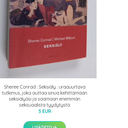
Sheree Conrad : Seksiäly : uraauurtava
tutkimus, joka auttaa sinua kehittämään
seksiälyäsi ja saamaan enemmän
seksuaalista tyydytystä
5 EUR
LISÄTIETOJA