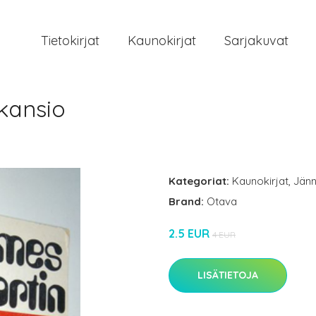
Tietokirjat
Kaunokirjat
Sarjakuvat
kansio
Kategoriat:
Kaunokirjat
,
Jänn
Brand:
Otava
2.5 EUR
4 EUR
LISÄTIETOJA