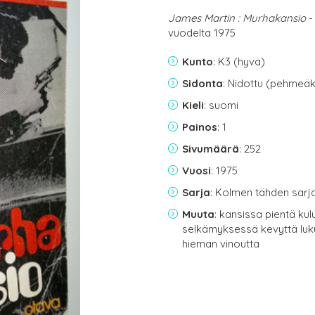
James Martin : Murhakansio
-
vuodelta 1975
Kunto
: K3 (hyvä)
Sidonta
: Nidottu (pehmeäk
Kieli
: suomi
Painos
: 1
Sivumäärä
: 252
Vuosi
: 1975
Sarja
: Kolmen tähden sarj
Muuta
: kansissa pientä k
selkämyksessä kevyttä luk
hieman vinoutta