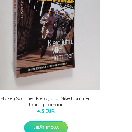
Mickey Spillane : Kiero juttu, Mike Hammer :
Jännitysromaani
4.5 EUR
LISÄTIETOJA