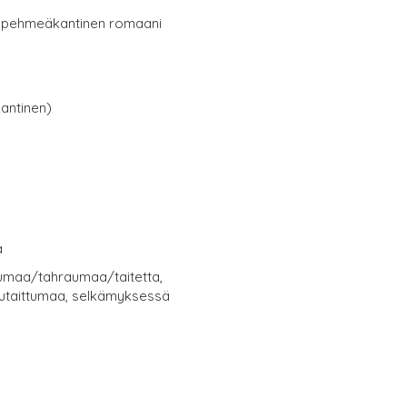
 pehmeäkantinen romaani
antinen)
a
ulumaa/tahraumaa/taitetta,
utaittumaa, selkämyksessä